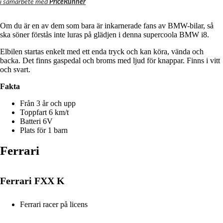
i samarbete med
PriceRunner
Om du är en av dem som bara är inkarnerade fans av BMW-bilar, så
ska söner förstås inte luras på glädjen i denna supercoola BMW i8.
Elbilen startas enkelt med ett enda tryck och kan köra, vända och
backa.
Det finns gaspedal och broms med ljud för knappar.
Finns i vitt
och svart.
Fakta
Från 3 år och upp
Toppfart 6 km/t
Batteri 6V
Plats för 1 barn
Ferrari
Ferrari FXX K
Ferrari racer på licens