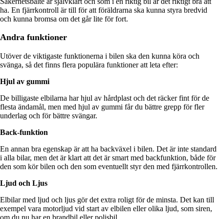
Säkerhetsbälte är självklart och som i en riktig bil är det riktigt bra att
ha.
En fjärrkontroll är till för att föräldrarna ska kunna styra bredvid
och kunna bromsa om det går lite för fort.
Andra funktioner
Utöver de viktigaste funktionerna i bilen ska den kunna köra och
svänga, så det finns flera populära funktioner att leta efter:
Hjul av gummi
De billigaste elbilarna har hjul av hårdplast och det räcker fint för de
flesta ändamål, men med hjul av gummi får du bättre grepp för fler
underlag och för bättre svängar.
Back-funktion
En annan bra egenskap är att ha backväxel i bilen.
Det är inte standard
i alla bilar, men det är klart att det är smart med backfunktion, både för
den som kör bilen och den som eventuellt styr den med fjärrkontrollen.
Ljud och Ljus
Elbilar med ljud och ljus gör det extra roligt för de minsta.
Det kan till
exempel vara motorljud vid start av elbilen eller olika ljud, som siren,
om du nu har en brandbil eller polisbil.