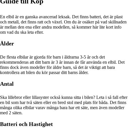
Guide till Köp
En elbil är en ganska avancerad leksak.
Det finns batteri, det är plast
och metall, det finns ratt och växel.
Om du är osäker på vad skillnaden
är mellan den ena eller andra modellen, så kommer här lite kort info
om vad du ska leta efter.
Ålder
De flesta elbilar är gjorda för barn i åldrarna 3-5 år och det
rekommenderas att ditt barn är 3 år innan de får använda en elbil.
Det
finns dock även modeller för äldre barn, så det är viktigt att bara
kontrollera att bilen du kör passar ditt barns ålder.
Antal
Ska lillebror eller lillasyster också kunna sitta i bilen?
Leta i så fall efter
en bil som har två säten eller en bred stol med plats för båda.
Det finns
många olika elbilar varav många bara har ett säte, men även modeller
med 2 säten.
Batteri och Hastighet