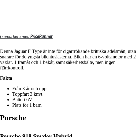
i samarbete med
PriceRunner
Denna Jaguar F-Type är inte för cigarrrökande brittiska adelsmän, utan
snarare för de yngsta bilentusiasterna.
Bilen har en 6-voltsmotor med 2
växlar, 1 framåt och 1 bakåt, samt säkerhetsbälte, men ingen
fjärrkontroll.
Fakta
Från 3 år och upp
Toppfart 3 km/t
Batteri 6V
Plats för 1 barn
Porsche
Porsche 918 Spyder Hybrid