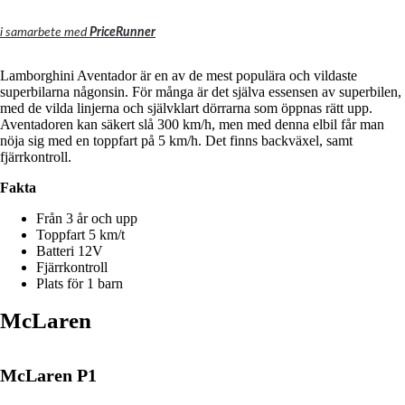
i samarbete med
PriceRunner
Lamborghini Aventador är en av de mest populära och vildaste
superbilarna någonsin.
För många är det själva essensen av superbilen,
med de vilda linjerna och självklart dörrarna som öppnas rätt upp.
Aventadoren kan säkert slå 300 km/h, men med denna elbil får man
nöja sig med en toppfart på 5 km/h.
Det finns backväxel, samt
fjärrkontroll.
Fakta
Från 3 år och upp
Toppfart 5 km/t
Batteri 12V
Fjärrkontroll
Plats för 1 barn
McLaren
McLaren P1