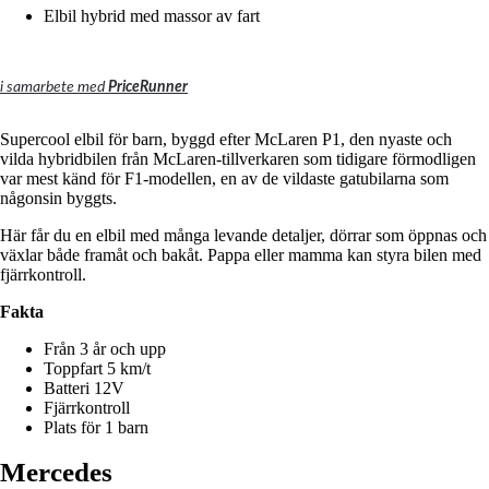
Elbil hybrid med massor av fart
i samarbete med
PriceRunner
Supercool elbil för barn, byggd efter McLaren P1, den nyaste och
vilda hybridbilen från McLaren-tillverkaren som tidigare förmodligen
var mest känd för F1-modellen, en av de vildaste gatubilarna som
någonsin byggts.
Här får du en elbil med många levande detaljer, dörrar som öppnas och
växlar både framåt och bakåt.
Pappa eller mamma kan styra bilen med
fjärrkontroll.
Fakta
Från 3 år och upp
Toppfart 5 km/t
Batteri 12V
Fjärrkontroll
Plats för 1 barn
Mercedes