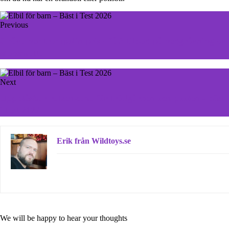
Previous
Gräva ner trampolin pris - få 3 tilbud på nedgrävning av
studsmatta
Next
Uppblåsbar rutschkana för trädgården och poolen - bäst
i test 2026
Erik från Wildtoys.se
We will be happy to hear your thoughts