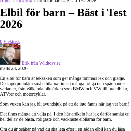
Home
»
Elektrisk
»
Elbil för barn – Bäst i Test 2026
Elbil för barn – Bäst i Test
2026
0
Elektrisk
Erik från Wildtoys.se
marts 23, 2026
En elbil för barn är leksaken som ger många timmars lek och glädje.
De superpopulära små elbilarna finns i många roliga och spännande
varianter, från välkända bilmärken som BMW och VW till brandbilar,
ATV:er och motorcyklar.
Som vuxen kan jag bli avundsjuk på att de inte fanns när jag var barn!
Det finns många att välja på.
I den här artikeln har jag därför samlat en
hel del av de bästa, roligaste och vackraste elbilarna för barn.
Om du är osäker på vad du ska leta efter i en sådan elbil kan du läsa