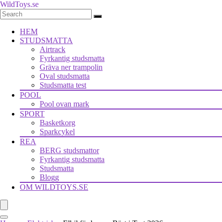
WildToys.se
HEM
STUDSMATTA
Airtrack
Fyrkantig studsmatta
Gräva ner trampolin
Oval studsmatta
Studsmatta test
POOL
Pool ovan mark
SPORT
Basketkorg
Sparkcykel
REA
BERG studsmattor
Fyrkantig studsmatta
Studsmatta
Blogg
OM WILDTOYS.SE