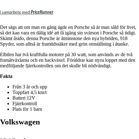
i samarbete med
PriceRunner
Det sägs att om man en gång ägde en Porsche så är man såld för livet,
så det kan vara en dålig idé att få igång sin svärson i Porsche så tidigt.
Skämt åsido, denna Porsche är åtminstone den nya hybriden, 918
Spyder, som alltså är framtidssäker med grön omställning i åtanke.
Elbilen har två kraftfulla motorer på 30 watt, som används av de två
framåtväxlarna och en backväxel.
Föräldrar kan styra loppet med den
medföljande fjärrkontrollen om det skulle bli nödvändigt.
Fakta
Från 3 år och upp
Toppfart 4,5 km/t
Batteri 12V
Fjärrkontroll
Plats för 1 barn
Volkswagen