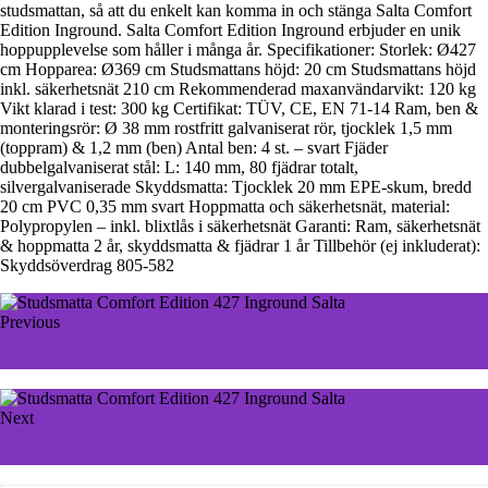
studsmattan, så att du enkelt kan komma in och stänga Salta Comfort
Edition Inground. Salta Comfort Edition Inground erbjuder en unik
hoppupplevelse som håller i många år. Specifikationer: Storlek: Ø427
cm Hopparea: Ø369 cm Studsmattans höjd: 20 cm Studsmattans höjd
inkl. säkerhetsnät 210 cm Rekommenderad maxanvändarvikt: 120 kg
Vikt klarad i test: 300 kg Certifikat: TÜV, CE, EN 71-14 Ram, ben &
monteringsrör: Ø 38 mm rostfritt galvaniserat rör, tjocklek 1,5 mm
(toppram) & 1,2 mm (ben) Antal ben: 4 st. – svart Fjäder
dubbelgalvaniserat stål: L: 140 mm, 80 fjädrar totalt,
silvergalvaniserade Skyddsmatta: Tjocklek 20 mm EPE-skum, bredd
20 cm PVC 0,35 mm svart Hoppmatta och säkerhetsnät, material:
Polypropylen – inkl. blixtlås i säkerhetsnät Garanti: Ram, säkerhetsnät
& hoppmatta 2 år, skyddsmatta & fjädrar 1 år Tillbehör (ej inkluderat):
Skyddsöverdrag 805-582
Previous
Studsmatta Premium Edition Salta
Next
BERG Grand Champion Inground 520 Black Studsmatta