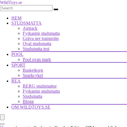
WildToys.se
HEM
STUDSMATTA
Airtrack
Fyrkantig studsmatta
Gräva ner trampolin
Oval studsmatta
Studsmatta test
POOL
Pool ovan mark
SPORT
Basketkorg
Sparkcykel
REA
BERG studsmattor
Fyrkantig studsmatta
Studsmatta
Blogg
OM WILDTOYS.SE