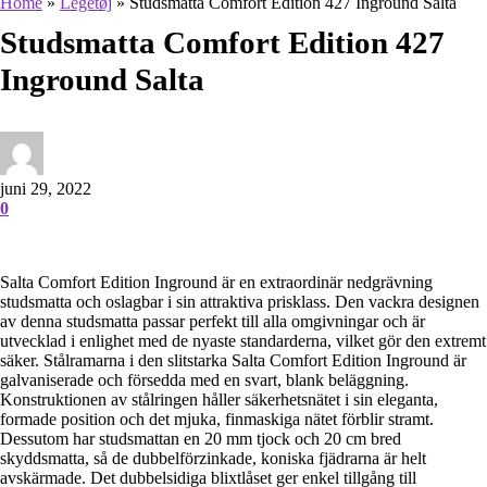
Home
»
Legetøj
»
Studsmatta Comfort Edition 427 Inground Salta
Studsmatta Comfort Edition 427
Inground Salta
juni 29, 2022
0
Salta Comfort Edition Inground är en extraordinär nedgrävning
studsmatta och oslagbar i sin attraktiva prisklass. Den vackra designen
av denna studsmatta passar perfekt till alla omgivningar och är
utvecklad i enlighet med de nyaste standarderna, vilket gör den extremt
säker. Stålramarna i den slitstarka Salta Comfort Edition Inground är
galvaniserade och försedda med en svart, blank beläggning.
Konstruktionen av stålringen håller säkerhetsnätet i sin eleganta,
formade position och det mjuka, finmaskiga nätet förblir stramt.
Dessutom har studsmattan en 20 mm tjock och 20 cm bred
skyddsmatta, så de dubbelförzinkade, koniska fjädrarna är helt
avskärmade. Det dubbelsidiga blixtlåset ger enkel tillgång till