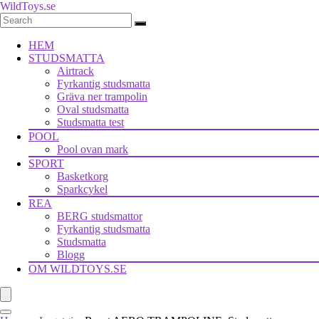
WildToys.se
HEM
STUDSMATTA
Airtrack
Fyrkantig studsmatta
Gräva ner trampolin
Oval studsmatta
Studsmatta test
POOL
Pool ovan mark
SPORT
Basketkorg
Sparkcykel
REA
BERG studsmattor
Fyrkantig studsmatta
Studsmatta
Blogg
OM WILDTOYS.SE