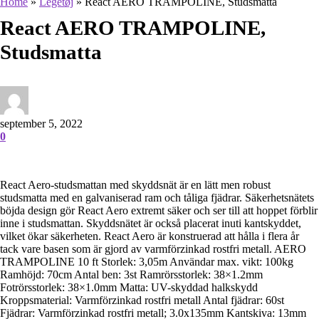
Home
»
Legetøj
»
React AERO TRAMPOLINE, Studsmatta
React AERO TRAMPOLINE,
Studsmatta
september 5, 2022
0
React Aero-studsmattan med skyddsnät är en lätt men robust
studsmatta med en galvaniserad ram och tåliga fjädrar. Säkerhetsnätets
böjda design gör React Aero extremt säker och ser till att hoppet förblir
inne i studsmattan. Skyddsnätet är också placerat inuti kantskyddet,
vilket ökar säkerheten. React Aero är konstruerad att hålla i flera år
tack vare basen som är gjord av varmförzinkad rostfri metall. AERO
TRAMPOLINE 10 ft Storlek: 3,05m Användar max. vikt: 100kg
Ramhöjd: 70cm Antal ben: 3st Ramrörsstorlek: 38×1.2mm
Fotrörsstorlek: 38×1.0mm Matta: UV-skyddad halkskydd
Kroppsmaterial: Varmförzinkad rostfri metall Antal fjädrar: 60st
Fjädrar: Varmförzinkad rostfri metall; 3.0x135mm Kantskiva: 13mm