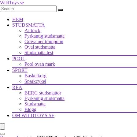
WildToys.se
HEM
STUDSMATTA
Airtrack
Fyrkantig studsmatta
Gräva ner trampolin
Oval studsmatta
Studsmatta test
POOL
Pool ovan mark
SPORT
Basketkorg
Sparkcykel
REA
BERG studsmattor
Fyrkantig studsmatta
Studsmatta
Blogg
OM WILDTOYS.SE