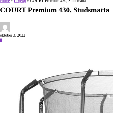
Home
»
Legetøj
»
COURT Premium 430, Studsmatta
COURT Premium 430, Studsmatta
oktober 3, 2022
0