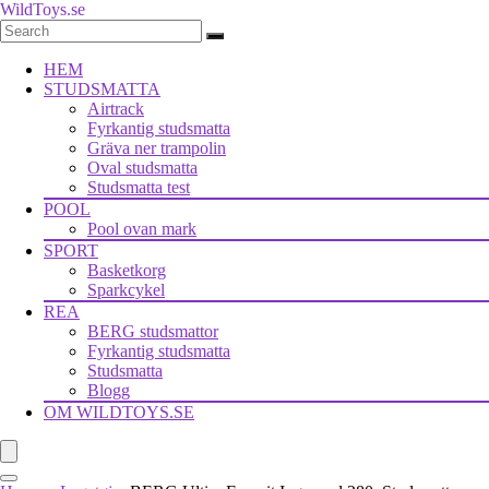
WildToys.se
HEM
STUDSMATTA
Airtrack
Fyrkantig studsmatta
Gräva ner trampolin
Oval studsmatta
Studsmatta test
POOL
Pool ovan mark
SPORT
Basketkorg
Sparkcykel
REA
BERG studsmattor
Fyrkantig studsmatta
Studsmatta
Blogg
OM WILDTOYS.SE