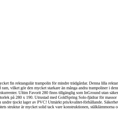
t fin rektangulär trampolin för mindre trädgårdar. Denna lilla rektangu
 ram, vilket gör den mycket starkare än många andra trampoliner i denna
nkurrenter. Ultim Favorit 280 finns tillgänglig som InGround utan säk
a storlek på 280 x 190. Utrustad med GoldSpring Solo-fjädrar för masso
ndre tjockt lager av PVC! Utmärkt pris/kvalitet-förhållande. Säkerhets
ätets struktur är mycket solid tack vare konstruktionen, stålklämmorna