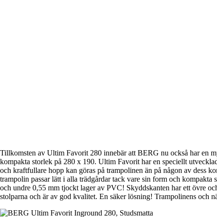
Tillkomsten av Ultim Favorit 280 innebär att BERG nu också har en mycke
kompakta storlek på 280 x 190. Ultim Favorit har en speciellt utvecklad
och kraftfullare hopp kan göras på trampolinen än på någon av dess ko
trampolin passar lätt i alla trädgårdar tack vare sin form och kompakt
och undre 0,55 mm tjockt lager av PVC! Skyddskanten har ett övre och u
stolparna och är av god kvalitet. En säker lösning! Trampolinens och n