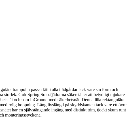
lära trampolin passar lätt i alla trädgårdar tack vare sin form och
 storlek. GoldSpring Solo-fjädrarna säkerställer att betydligt mjukare
erhetsnät och som InGround med säkerhetsnät. Denna lilla rektangulära
r med rolig hoppning. Lång livslängd på skyddskanten tack vare ett övre
nätet har en självstängande ingång med distinkt trim, tjockt skum runt
 och monteringsstyckena.